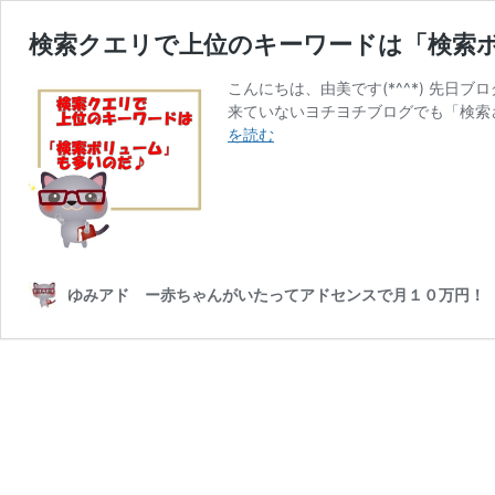
検索クエリで上位のキーワードは「検索
こんにちは、由美です(*^^*) 先日
来ていないヨチヨチブログでも「検索
検
を読む
索
ク
エ
リ
で
上
ゆみアド ー赤ちゃんがいたってアドセンスで月１０万円！
位
の
キ
ー
ワ
ー
ド
は
「検