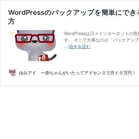
WordPressのバックアップを簡単にできるプラ
方
WordPressは日々インターネッ
す。 そこで大事なのが「バックアッ
WordPress
…
続きを読む
の
バ
ッ
ク
ゆみアド ー赤ちゃんがいたってアドセンスで月１０万円！
ア
ッ
プ
を
簡
単
に
で
き
る