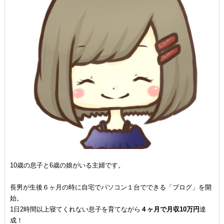
10歳の息子と6歳の娘がいる主婦です。
長男が生後６ヶ月の時に自宅でパソコン１台でできる「ブログ」を開
始。
1日2時間以上寝てくれない息子を育てながら
４ヶ月で月収10万円
達
成！