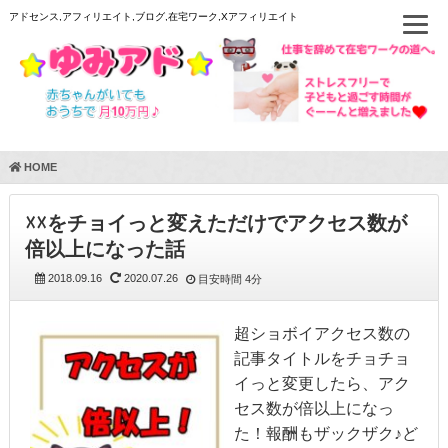
アドセンス,アフィリエイト,ブログ,在宅ワーク,Xアフィリエイト
HOME
☓☓をチョイっと変えただけでアクセス数が
倍以上になった話
2018.09.16
2020.07.26
目安時間
4分
超ショボイアクセス数の
記事タイトルをチョチョ
イっと変更したら、アク
セス数が倍以上になっ
た！報酬もザックザク♪ど