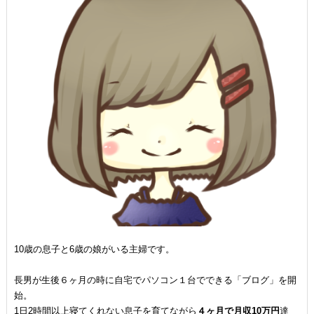
10歳の息子と6歳の娘がいる主婦です。
長男が生後６ヶ月の時に自宅でパソコン１台でできる「ブログ」を開
始。
1日2時間以上寝てくれない息子を育てながら
４ヶ月で月収10万円
達