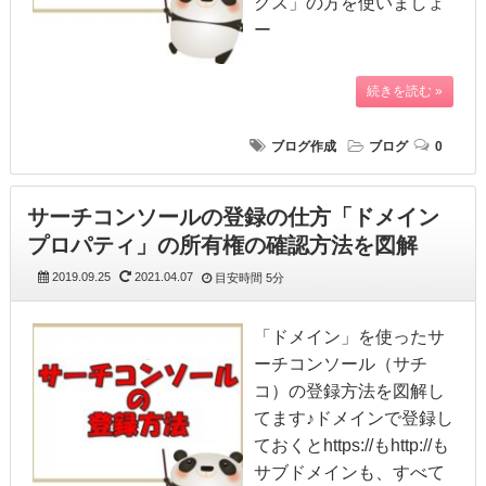
クス」の方を使いましょ
ー
続きを読む »
ブログ作成
ブログ
0
サーチコンソールの登録の仕方「ドメイン
プロパティ」の所有権の確認方法を図解
2019.09.25
2021.04.07
目安時間
5分
「ドメイン」を使ったサ
ーチコンソール（サチ
コ）の登録方法を図解し
てます♪ドメインで登録し
ておくとhttps://もhttp://も
サブドメインも、すべて