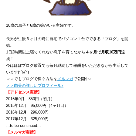
10歳の息子と6歳の娘がいる主婦です。
長男が生後６ヶ月の時に自宅でパソコン１台でできる「ブログ」を開
始。
1日2時間以上寝てくれない息子を育てながら
４ヶ月で月収10万円
達
成！
今はほぼブログ放置でも毎月継続して報酬をいただきながら生活して
います(*´ω`*)
ママでもブログで稼ぐ方法を
メルマガ
で公開中♪
＞＞由美の詳しいプロフィール♪
【アドセンス実績】
2015年9月 350円（初月）
2015年12月 95,000円（4ヶ月目）
2016年12月 296,000円
2017年12月 325,000円
…to be continued…
【メルマガ実績】