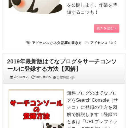
を公開します。作業を時
短するコツも！
続きを読む »
アドセンス
小ネタ
記事の書き方
アドセンス
0
2019年最新版はてなブログをサーチコンソ
ールに登録する方法【図解】
2019.09.25
2019.09.25
目安時間
4分
無料ブログのはてなブロ
グをSearch Console（サ
チコ）に登録の仕方を図
解で解説します！登録の
ときは「URLプレフィッ