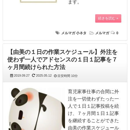
ます。
続きを読む »
メルマガ
小ネタ
メルマガ
0
【由美の１日の作業スケジュール】外注を
使わず一人でアドセンスの１日１記事を７
ヶ月間続けられた方法
2019.09.27
2025.05.12
目安時間
10分
育児家事仕事の合間に外
注を一切使わずたった一
人で１日１記事投稿を続
け、７ヶ月間１日１記事
を継続することができた
由美の作業スケジュール