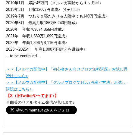
2019年1月 累計45万円（メルマガ開始から１ヶ月半）
2019年3月 月収120万円達成♪（4ヶ月目）
2019年7月 つわり＆寝たきり＆入院中でも140万円達成♪
2020年5月 最高月収186万5,240円達成♪
2020年 年収769万4,856円達成♪
2021年 年収1,589万1,099円達成♪
2022年 年商1,396万8,116円達成♪
2023〜2025年 年商1,000万円超えを継続中♪
…to be continued…
＞＞【メルマガ配信中】「初心者さん向けブログ無料講座」お試し購
読はこちら♪
＞＞【メルマガ配信中】「グルメブログで月5万円稼ぐ方法」お試し
購読はこちら♪
【X（旧Twitterやってます♪】
※由美のリアルタイム発信が見れます♪