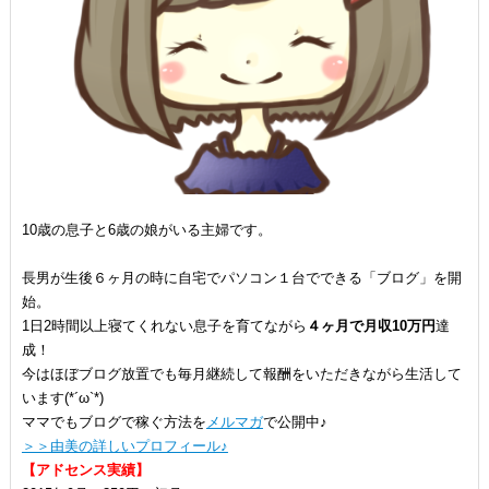
10歳の息子と6歳の娘がいる主婦です。
長男が生後６ヶ月の時に自宅でパソコン１台でできる「ブログ」を開
始。
1日2時間以上寝てくれない息子を育てながら
４ヶ月で月収10万円
達
成！
今はほぼブログ放置でも毎月継続して報酬をいただきながら生活して
います(*´ω`*)
ママでもブログで稼ぐ方法を
メルマガ
で公開中♪
＞＞由美の詳しいプロフィール♪
【アドセンス実績】