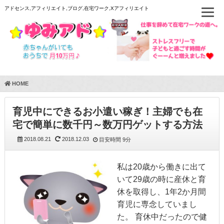
アドセンス,アフィリエイト,ブログ,在宅ワーク,Xアフィリエイト
HOME
育児中にできるお小遣い稼ぎ！主婦でも在
宅で簡単に数千円～数万円ゲットする方法
2018.08.21
2018.12.03
目安時間
9分
私は20歳から働きに出て
いて29歳の時に産休と育
休を取得し、1年2か月間
育児に専念していまし
た。 育休中だったので健