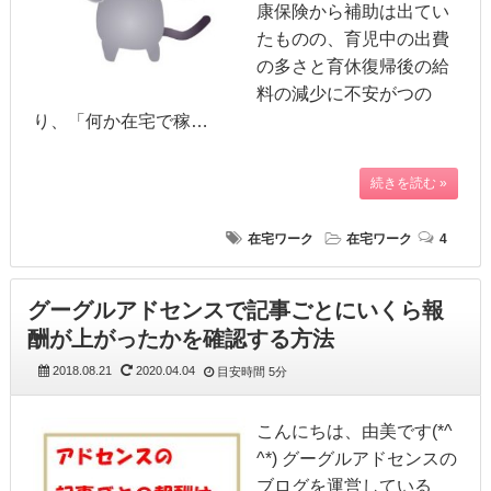
康保険から補助は出てい
たものの、育児中の出費
の多さと育休復帰後の給
料の減少に不安がつの
り、「何か在宅で稼…
続きを読む »
在宅ワーク
在宅ワーク
4
グーグルアドセンスで記事ごとにいくら報
酬が上がったかを確認する方法
2018.08.21
2020.04.04
目安時間
5分
こんにちは、由美です(*^
^*) グーグルアドセンスの
ブログを運営している