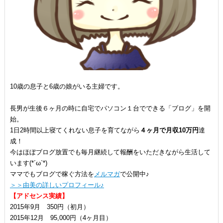
10歳の息子と6歳の娘がいる主婦です。
長男が生後６ヶ月の時に自宅でパソコン１台でできる「ブログ」を開
始。
1日2時間以上寝てくれない息子を育てながら
４ヶ月で月収10万円
達
成！
今はほぼブログ放置でも毎月継続して報酬をいただきながら生活して
います(*´ω`*)
ママでもブログで稼ぐ方法を
メルマガ
で公開中♪
＞＞由美の詳しいプロフィール♪
【アドセンス実績】
2015年9月 350円（初月）
2015年12月 95,000円（4ヶ月目）