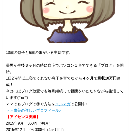
10歳の息子と6歳の娘がいる主婦です。
長男が生後６ヶ月の時に自宅でパソコン１台でできる「ブログ」を開
始。
1日2時間以上寝てくれない息子を育てながら
４ヶ月で月収10万円
達
成！
今はほぼブログ放置でも毎月継続して報酬をいただきながら生活して
います(*´ω`*)
ママでもブログで稼ぐ方法を
メルマガ
で公開中♪
＞＞由美の詳しいプロフィール♪
【アドセンス実績】
2015年9月 350円（初月）
2015年12月 95,000円（4ヶ月目）