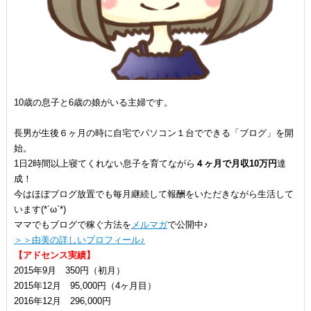
10歳の息子と6歳の娘がいる主婦です。
長男が生後６ヶ月の時に自宅でパソコン１台でできる「ブログ」を開
始。
1日2時間以上寝てくれない息子を育てながら
４ヶ月で月収10万円
達
成！
今はほぼブログ放置でも毎月継続して報酬をいただきながら生活して
います(*´ω`*)
ママでもブログで稼ぐ方法を
メルマガ
で公開中♪
＞＞由美の詳しいプロフィール♪
【アドセンス実績】
2015年9月 350円（初月）
2015年12月 95,000円（4ヶ月目）
2016年12月 296,000円