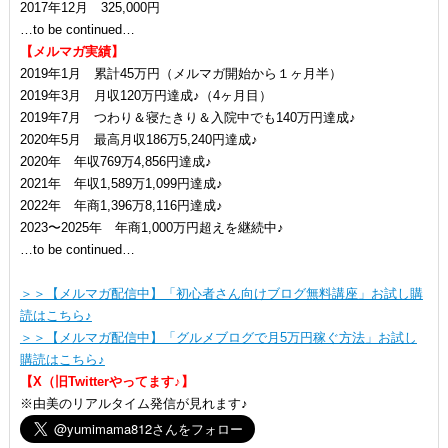
2017年12月 325,000円
…to be continued…
【メルマガ実績】
2019年1月 累計45万円（メルマガ開始から１ヶ月半）
2019年3月 月収120万円達成♪（4ヶ月目）
2019年7月 つわり＆寝たきり＆入院中でも140万円達成♪
2020年5月 最高月収186万5,240円達成♪
2020年 年収769万4,856円達成♪
2021年 年収1,589万1,099円達成♪
2022年 年商1,396万8,116円達成♪
2023〜2025年 年商1,000万円超えを継続中♪
…to be continued…
＞＞【メルマガ配信中】「初心者さん向けブログ無料講座」お試し購
読はこちら♪
＞＞【メルマガ配信中】「グルメブログで月5万円稼ぐ方法」お試し
購読はこちら♪
【X（旧Twitterやってます♪】
※由美のリアルタイム発信が見れます♪