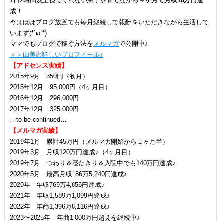
1日2時間以上寝てくれない息子を育てながら
４ヶ月で月収10万円
達
成！
今はほぼブログ放置でも毎月継続して報酬をいただきながら生活して
います(*´ω`*)
ママでもブログで稼ぐ方法を
メルマガ
で公開中♪
＞＞由美の詳しいプロフィール♪
【アドセンス実績】
2015年9月 350円（初月）
2015年12月 95,000円（4ヶ月目）
2016年12月 296,000円
2017年12月 325,000円
…to be continued…
【メルマガ実績】
2019年1月 累計45万円（メルマガ開始から１ヶ月半）
2019年3月 月収120万円達成♪（4ヶ月目）
2019年7月 つわり＆寝たきり＆入院中でも140万円達成♪
2020年5月 最高月収186万5,240円達成♪
2020年 年収769万4,856円達成♪
2021年 年収1,589万1,099円達成♪
2022年 年商1,396万8,116円達成♪
2023〜2025年 年商1,000万円超えを継続中♪