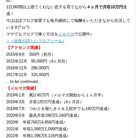
始。
1日2時間以上寝てくれない息子を育てながら
４ヶ月で月収10万円
達
成！
今はほぼブログ放置でも毎月継続して報酬をいただきながら生活して
います(*´ω`*)
ママでもブログで稼ぐ方法を
メルマガ
で公開中♪
＞＞由美の詳しいプロフィール♪
【アドセンス実績】
2015年9月 350円（初月）
2015年12月 95,000円（4ヶ月目）
2016年12月 296,000円
2017年12月 325,000円
…to be continued…
【メルマガ実績】
2019年1月 累計45万円（メルマガ開始から１ヶ月半）
2019年3月 月収120万円達成♪（4ヶ月目）
2019年7月 つわり＆寝たきり＆入院中でも140万円達成♪
2020年5月 最高月収186万5,240円達成♪
2020年 年収769万4,856円達成♪
2021年 年収1,589万1,099円達成♪
2022年 年商1,396万8,116円達成♪