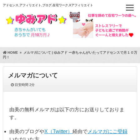
アドセンス,アフィリエイト,ブログ,在宅ワーク,Xアフィリエイト
HOME
»
メルマガについて | ゆみアド ー赤ちゃんがいたってアドセンスで月１０万
円！
メルマガについて
目安時間
2分
由美の無料メルマガは以下の方にお送りしておりま
す。
由美のブログや
X（Twitter）
経由で
メルマガにご登録
いただいた方