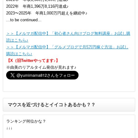
2022年 年商1,396万8,116円達成♪
2023〜2025年 年商1,000万円超えを継続中♪
…to be continued…
＞＞【メルマガ配信中】「初心者さん向けブログ無料講座」お試し購
読はこちら♪
＞＞【メルマガ配信中】「グルメブログで月5万円稼ぐ方法」お試し
購読はこちら♪
【X（旧Twitterやってます♪】
※由美のリアルタイム発信が見れます♪
マウスを近づけるとイイコトあるかも？？
ランキング何位かな？
↓↓↓