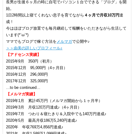
長男が生後６ヶ月の時に自宅でパソコン１台でできる「ブログ」を開
始。
1日2時間以上寝てくれない息子を育てながら
４ヶ月で月収10万円
達
成！
今はほぼブログ放置でも毎月継続して報酬をいただきながら生活して
います(*´ω`*)
ママでもブログで稼ぐ方法を
メルマガ
で公開中♪
＞＞由美の詳しいプロフィール♪
【アドセンス実績】
2015年9月 350円（初月）
2015年12月 95,000円（4ヶ月目）
2016年12月 296,000円
2017年12月 325,000円
…to be continued…
【メルマガ実績】
2019年1月 累計45万円（メルマガ開始から１ヶ月半）
2019年3月 月収120万円達成♪（4ヶ月目）
2019年7月 つわり＆寝たきり＆入院中でも140万円達成♪
2020年5月 最高月収186万5,240円達成♪
2020年 年収769万4,856円達成♪
2021年 年収1,589万1,099円達成♪