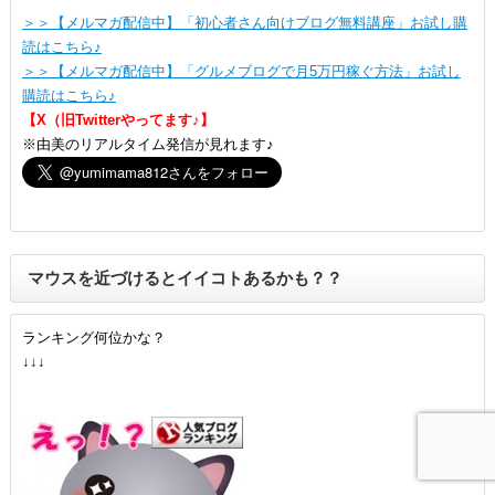
＞＞【メルマガ配信中】「初心者さん向けブログ無料講座」お試し購
読はこちら♪
＞＞【メルマガ配信中】「グルメブログで月5万円稼ぐ方法」お試し
購読はこちら♪
【X（旧Twitterやってます♪】
※由美のリアルタイム発信が見れます♪
マウスを近づけるとイイコトあるかも？？
ランキング何位かな？
↓↓↓