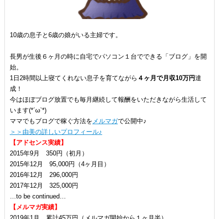
10歳の息子と6歳の娘がいる主婦です。
長男が生後６ヶ月の時に自宅でパソコン１台でできる「ブログ」を開
始。
1日2時間以上寝てくれない息子を育てながら
４ヶ月で月収10万円
達
成！
今はほぼブログ放置でも毎月継続して報酬をいただきながら生活して
います(*´ω`*)
ママでもブログで稼ぐ方法を
メルマガ
で公開中♪
＞＞由美の詳しいプロフィール♪
【アドセンス実績】
2015年9月 350円（初月）
2015年12月 95,000円（4ヶ月目）
2016年12月 296,000円
2017年12月 325,000円
…to be continued…
【メルマガ実績】
2019年1月 累計45万円（メルマガ開始から１ヶ月半）