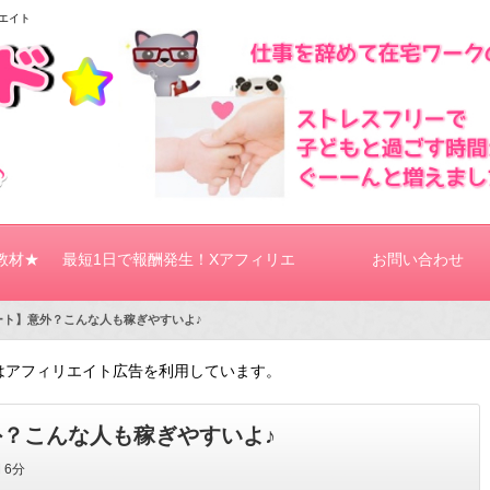
リエイト
教材★
最短1日で報酬発生！Xアフィリエ
お問い合わせ
スタート】意外？こんな人も稼ぎやすいよ♪
イト★
はアフィリエイト広告を利用しています。
意外？こんな人も稼ぎやすいよ♪
間
6分