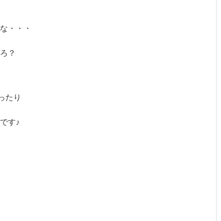
な・・・
ろ？
ったり
です♪