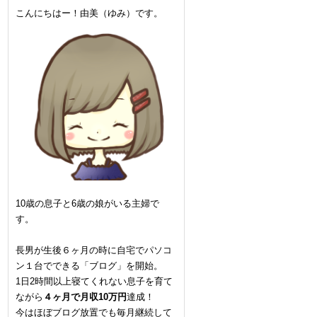
こんにちはー！由美（ゆみ）です。
10歳の息子と6歳の娘がいる主婦で
す。
長男が生後６ヶ月の時に自宅でパソコ
ン１台でできる「ブログ」を開始。
1日2時間以上寝てくれない息子を育て
ながら
４ヶ月で月収10万円
達成！
今はほぼブログ放置でも毎月継続して