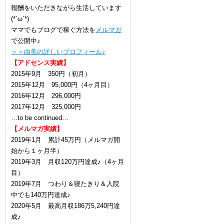
報酬をいただきながら生活しています
(*´ω`*)
ママでもブログで稼ぐ方法を
メルマガ
で公開中♪
＞＞由美の詳しいプロフィール♪
【アドセンス実績】
2015年9月 350円（初月）
2015年12月 95,000円（4ヶ月目）
2016年12月 296,000円
2017年12月 325,000円
…to be continued…
【メルマガ実績】
2019年1月 累計45万円（メルマガ開
始から１ヶ月半）
2019年3月 月収120万円達成♪（4ヶ月
目）
2019年7月 つわり＆寝たきり＆入院
中でも140万円達成♪
2020年5月 最高月収186万5,240円達
成♪