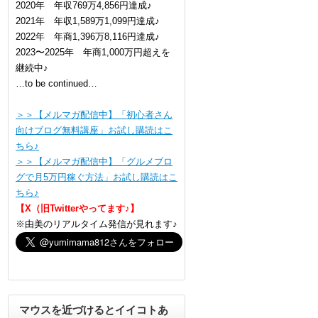
2020年 年収769万4,856円達成♪
2021年 年収1,589万1,099円達成♪
2022年 年商1,396万8,116円達成♪
2023〜2025年 年商1,000万円超えを
継続中♪
…to be continued…
＞＞【メルマガ配信中】「初心者さん
向けブログ無料講座」お試し購読はこ
ちら♪
＞＞【メルマガ配信中】「グルメブロ
グで月5万円稼ぐ方法」お試し購読はこ
ちら♪
【X（旧Twitterやってます♪】
※由美のリアルタイム発信が見れます♪
マウスを近づけるとイイコトあ