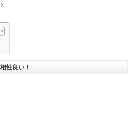
♪と
！
相性良い！