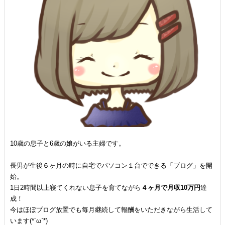
10歳の息子と6歳の娘がいる主婦です。
長男が生後６ヶ月の時に自宅でパソコン１台でできる「ブログ」を開
始。
1日2時間以上寝てくれない息子を育てながら
４ヶ月で月収10万円
達
成！
今はほぼブログ放置でも毎月継続して報酬をいただきながら生活して
います(*´ω`*)