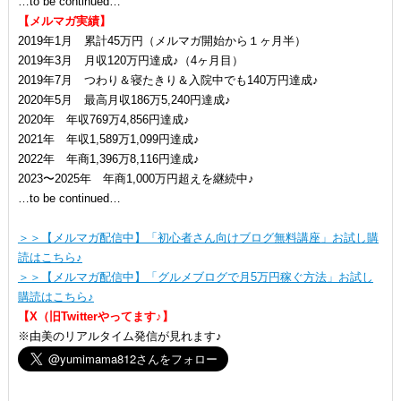
…to be continued…
【メルマガ実績】
2019年1月 累計45万円（メルマガ開始から１ヶ月半）
2019年3月 月収120万円達成♪（4ヶ月目）
2019年7月 つわり＆寝たきり＆入院中でも140万円達成♪
2020年5月 最高月収186万5,240円達成♪
2020年 年収769万4,856円達成♪
2021年 年収1,589万1,099円達成♪
2022年 年商1,396万8,116円達成♪
2023〜2025年 年商1,000万円超えを継続中♪
…to be continued…
＞＞【メルマガ配信中】「初心者さん向けブログ無料講座」お試し購
読はこちら♪
＞＞【メルマガ配信中】「グルメブログで月5万円稼ぐ方法」お試し
購読はこちら♪
【X（旧Twitterやってます♪】
※由美のリアルタイム発信が見れます♪