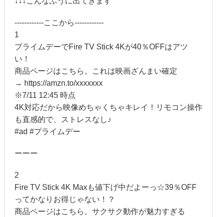
↓↓↓こんなふうに出てきます
------------ここから------------
1
プライムデーでFire TV Stick 4Kが40％OFFはアツ
い！
商品ページはこちら。これは映画ざんまい確定
→ https://amzn.to/xxxxxxx
※7/11 12:45 時点
4K対応だから映像めちゃくちゃキレイ！リモコン操作
も直感的で、ストレスなし♪
#ad #プライムデー
ーーー
2
Fire TV Stick 4K Maxも値下げ中だよーっ☆39％OFF
ってかなりお得じゃない！？
商品ページはこちら。サクサク動作が魅力すぎる