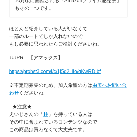
10月頃に開催される「Amazonプライム感謝祭」
もその一つです。
ほとんど紹介している人がいなくて
一部のルートでしか入れないので
もし必要に思われたらご検討くださいね。
↓↓↓PR 【アマックス】
https://prohst3.com/l/c/1j5d2Hio/qKwRDlbf
※不定期募集のため、加入希望の方は
由美へお問い合
わせ
くださいね。
--★注意★----------
えいじさんの「
柱
」を持っている人は
その中に含まれているコンテンツなので
この商品は買わなくて大丈夫です。