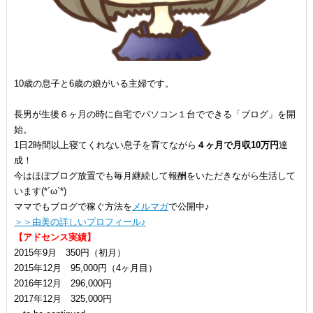
10歳の息子と6歳の娘がいる主婦です。
長男が生後６ヶ月の時に自宅でパソコン１台でできる「ブログ」を開
始。
1日2時間以上寝てくれない息子を育てながら
４ヶ月で月収10万円
達
成！
今はほぼブログ放置でも毎月継続して報酬をいただきながら生活して
います(*´ω`*)
ママでもブログで稼ぐ方法を
メルマガ
で公開中♪
＞＞由美の詳しいプロフィール♪
【アドセンス実績】
2015年9月 350円（初月）
2015年12月 95,000円（4ヶ月目）
2016年12月 296,000円
2017年12月 325,000円