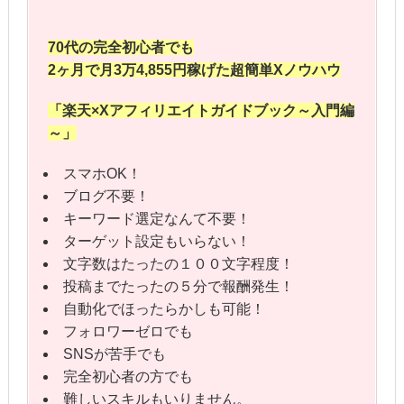
70代の完全初心者でも
2ヶ月で月3万4,855円稼げた
超簡単Xノウハウ
「楽天×Xアフィリエイト
ガイドブック～入門編
～」
スマホOK！
ブログ不要！
キーワード選定なんて不要！
ターゲット設定もいらない！
文字数はたったの１００文字程度！
投稿までたったの５分で報酬発生！
自動化でほったらかしも可能！
フォロワーゼロでも
SNSが苦手でも
完全初心者の方でも
難しいスキルもいりません。