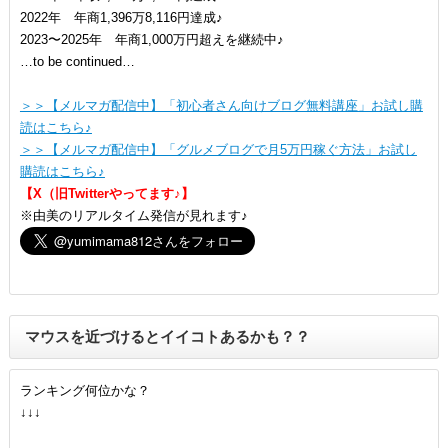
2022年 年商1,396万8,116円達成♪
2023〜2025年 年商1,000万円超えを継続中♪
…to be continued…
＞＞【メルマガ配信中】「初心者さん向けブログ無料講座」お試し購
読はこちら♪
＞＞【メルマガ配信中】「グルメブログで月5万円稼ぐ方法」お試し
購読はこちら♪
【X（旧Twitterやってます♪】
※由美のリアルタイム発信が見れます♪
マウスを近づけるとイイコトあるかも？？
ランキング何位かな？
↓↓↓