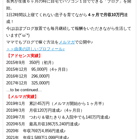
長男が生後６ヶ月の時に自宅でパソコン１台でできる「ブログ」を開
始。
1日2時間以上寝てくれない息子を育てながら
４ヶ月で月収10万円
達
成！
今はほぼブログ放置でも毎月継続して報酬をいただきながら生活して
います(*´ω`*)
ママでもブログで稼ぐ方法を
メルマガ
で公開中♪
＞＞由美の詳しいプロフィール♪
【アドセンス実績】
2015年9月 350円（初月）
2015年12月 95,000円（4ヶ月目）
2016年12月 296,000円
2017年12月 325,000円
…to be continued…
【メルマガ実績】
2019年1月 累計45万円（メルマガ開始から１ヶ月半）
2019年3月 月収120万円達成♪（4ヶ月目）
2019年7月 つわり＆寝たきり＆入院中でも140万円達成♪
2020年5月 最高月収186万5,240円達成♪
2020年 年収769万4,856円達成♪
2021年 年収1,589万1,099円達成♪