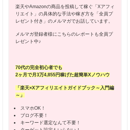
楽天やAmazonの商品を投稿して稼ぐ「Xアフィ
リエイト」の具体的な手法や稼ぎ方を「全員プ
レゼント付き」のメルマガでお話しています。
メルマガ登録者様にこちらのレポートも全員プ
レゼント中♪
70代の完全初心者でも
2ヶ月で月3万4,855円稼げた
超簡単Xノウハウ
「楽天×Xアフィリエイト
ガイドブック～入門編
～」
スマホOK！
ブログ不要！
キーワード選定なんて不要！
ターゲット設定もいらない！