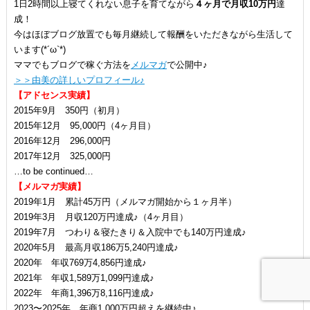
1日2時間以上寝てくれない息子を育てながら
４ヶ月で月収10万円
達
成！
今はほぼブログ放置でも毎月継続して報酬をいただきながら生活して
います(*´ω`*)
ママでもブログで稼ぐ方法を
メルマガ
で公開中♪
＞＞由美の詳しいプロフィール♪
【アドセンス実績】
2015年9月 350円（初月）
2015年12月 95,000円（4ヶ月目）
2016年12月 296,000円
2017年12月 325,000円
…to be continued…
【メルマガ実績】
2019年1月 累計45万円（メルマガ開始から１ヶ月半）
2019年3月 月収120万円達成♪（4ヶ月目）
2019年7月 つわり＆寝たきり＆入院中でも140万円達成♪
2020年5月 最高月収186万5,240円達成♪
2020年 年収769万4,856円達成♪
2021年 年収1,589万1,099円達成♪
2022年 年商1,396万8,116円達成♪
2023〜2025年 年商1,000万円超えを継続中♪