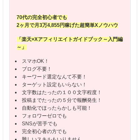
70代の完全初心者でも
2ヶ月で月3万4,855円稼げた
超簡単Xノウハウ
「楽天×Xアフィリエイト
ガイドブック～入門編
～」
スマホOK！
ブログ不要！
キーワード選定なんて不要！
ターゲット設定もいらない！
文字数はたったの１００文字程度！
投稿までたったの５分で報酬発生！
自動化でほったらかしも可能！
フォロワーゼロでも
SNSが苦手でも
完全初心者の方でも
難しいスキルもいりません。