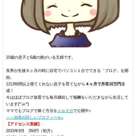
10歳の息子と6歳の娘がいる主婦です。
長男が生後６ヶ月の時に自宅でパソコン１台でできる「ブログ」を開
始。
1日2時間以上寝てくれない息子を育てながら
４ヶ月で月収10万円
達
成！
今はほぼブログ放置でも毎月継続して報酬をいただきながら生活して
います(*´ω`*)
ママでもブログで稼ぐ方法を
メルマガ
で公開中♪
＞＞由美の詳しいプロフィール♪
【アドセンス実績】
2015年9月 350円（初月）