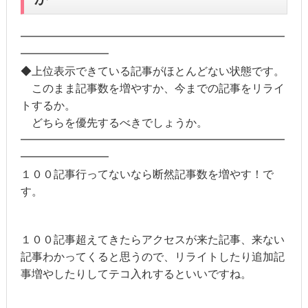
━━━━━━━━━━━━━━━━━━━━━━━━
━━━━━━━━
◆上位表示できている記事がほとんどない状態です。
このまま記事数を増やすか、今までの記事をリライ
トするか。
どちらを優先するべきでしょうか。
━━━━━━━━━━━━━━━━━━━━━━━━
━━━━━━━━
１００記事行ってないなら断然記事数を増やす！で
す。
１００記事超えてきたらアクセスが来た記事、来ない
記事わかってくると思うので、リライトしたり追加記
事増やしたりしてテコ入れするといいですね。