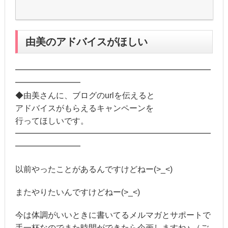
由美のアドバイスがほしい
━━━━━━━━━━━━━━━━━━━━━━━━
━━━━━━━━
◆由美さんに、ブログのurlを伝えると
アドバイスがもらえるキャンペーンを
行ってほしいです。
━━━━━━━━━━━━━━━━━━━━━━━━
━━━━━━━━
以前やったことがあるんですけどねー(>_<)
またやりたいんですけどねー(>_<)
今は体調がいいときに書いてるメルマガとサポートで
手一杯なのでまた時間ができたら企画しますね♪ （ご