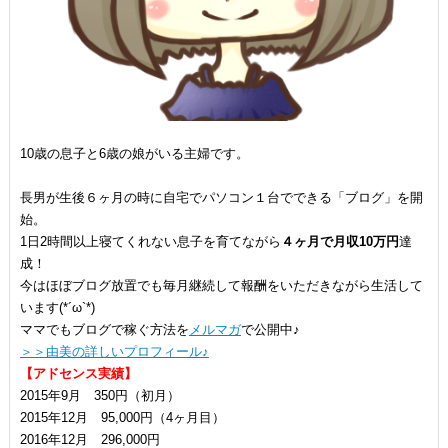
10歳の息子と6歳の娘がいる主婦です。
長男が生後６ヶ月の時に自宅でパソコン１台でできる「ブログ」を開
始。
1日2時間以上寝てくれない息子を育てながら
４ヶ月で月収10万円
達
成！
今はほぼブログ放置でも毎月継続して報酬をいただきながら生活して
います(*´ω`*)
ママでもブログで稼ぐ方法を
メルマガ
で公開中♪
＞＞由美の詳しいプロフィール♪
【アドセンス実績】
2015年9月 350円（初月）
2015年12月 95,000円（4ヶ月目）
2016年12月 296,000円