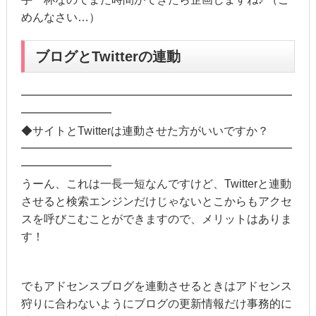
めんなさい…）
ブログとTwitterの連動
━━━━━━━━━━━━━━━━━━━━━━━━
━━━━━━━━
◆サイトとTwitterは連動させた方がいいですか？
━━━━━━━━━━━━━━━━━━━━━━━━
━━━━━━━━
うーん、これは一長一短なんですけど、Twitterと連動
させると検索エンジンだけじゃないとこからもアクセ
スを呼びこむことができますので、メリットはありま
す！
でもアドセンスブログを連動させるときはアドセンス
狩りに合わないようにブログの更新情報だけ事務的に