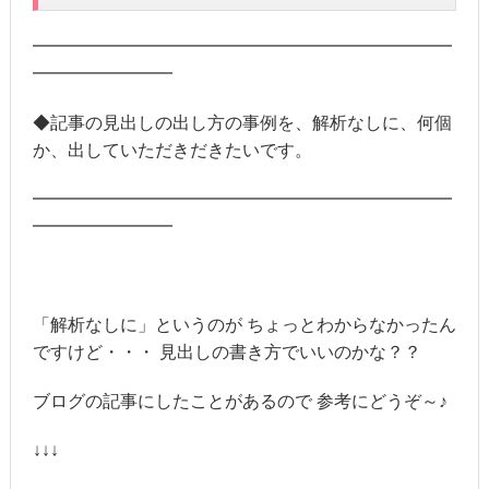
━━━━━━━━━━━━━━━━━━━━━━━━
━━━━━━━━
◆記事の見出しの出し方の事例を、解析なしに、何個
か、出していただきだきたいです。
━━━━━━━━━━━━━━━━━━━━━━━━
━━━━━━━━
「解析なしに」というのが ちょっとわからなかったん
ですけど・・・ 見出しの書き方でいいのかな？？
ブログの記事にしたことがあるので 参考にどうぞ～♪
↓↓↓